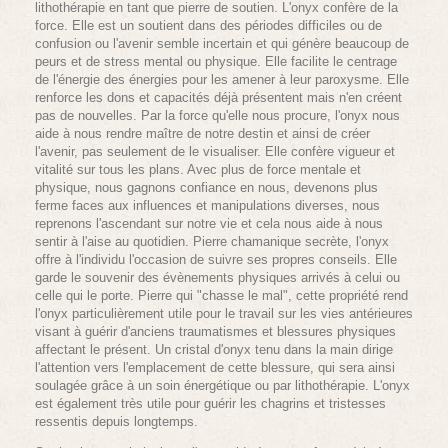
lithothérapie en tant que pierre de soutien. L'onyx confère de la
force. Elle est un soutient dans des périodes difficiles ou de
confusion ou l'avenir semble incertain et qui génère beaucoup de
peurs et de stress mental ou physique. Elle facilite le centrage
de l'énergie des énergies pour les amener à leur paroxysme. Elle
renforce les dons et capacités déjà présentent mais n'en créent
pas de nouvelles. Par la force qu'elle nous procure, l'onyx nous
aide à nous rendre maître de notre destin et ainsi de créer
l'avenir, pas seulement de le visualiser. Elle confère vigueur et
vitalité sur tous les plans. Avec plus de force mentale et
physique, nous gagnons confiance en nous, devenons plus
ferme faces aux influences et manipulations diverses, nous
reprenons l'ascendant sur notre vie et cela nous aide à nous
sentir à l'aise au quotidien. Pierre chamanique secrète, l'onyx
offre à l'individu l'occasion de suivre ses propres conseils. Elle
garde le souvenir des évènements physiques arrivés à celui ou
celle qui le porte. Pierre qui "chasse le mal", cette propriété rend
l'onyx particulièrement utile pour le travail sur les vies antérieures
visant à guérir d'anciens traumatismes et blessures physiques
affectant le présent. Un cristal d'onyx tenu dans la main dirige
l'attention vers l'emplacement de cette blessure, qui sera ainsi
soulagée grâce à un soin énergétique ou par lithothérapie. L'onyx
est également très utile pour guérir les chagrins et tristesses
ressentis depuis longtemps.