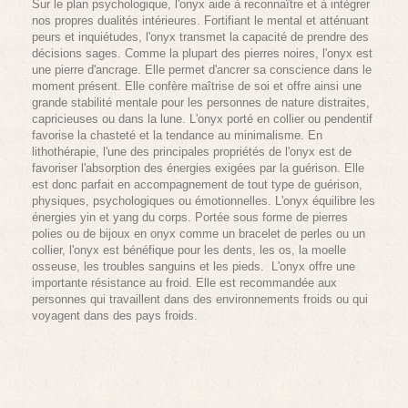
Sur le plan psychologique, l'onyx aide à reconnaître et à intègrer
nos propres dualités intérieures. Fortifiant le mental et atténuant
peurs et inquiétudes, l'onyx transmet la capacité de prendre des
décisions sages. Comme la plupart des pierres noires, l'onyx est
une pierre d'ancrage. Elle permet d'ancrer sa conscience dans le
moment présent. Elle confère maîtrise de soi et offre ainsi une
grande stabilité mentale pour les personnes de nature distraites,
capricieuses ou dans la lune. L'onyx porté en collier ou pendentif
favorise la chasteté et la tendance au minimalisme. En
lithothérapie, l'une des principales propriétés de l'onyx est de
favoriser l'absorption des énergies exigées par la guérison. Elle
est donc parfait en accompagnement de tout type de guérison,
physiques, psychologiques ou émotionnelles. L'onyx équilibre les
énergies yin et yang du corps. Portée sous forme de pierres
polies ou de bijoux en onyx comme un bracelet de perles ou un
collier, l'onyx est bénéfique pour les dents, les os, la moelle
osseuse, les troubles sanguins et les pieds. L'onyx offre une
importante résistance au froid. Elle est recommandée aux
personnes qui travaillent dans des environnements froids ou qui
voyagent dans des pays froids.