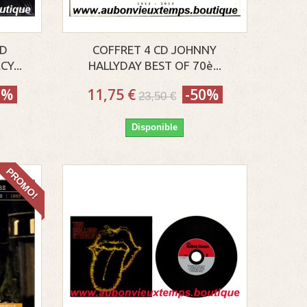
VD
COFFRET 4 CD JOHNNY
Y...
HALLYDAY BEST OF 70è...
0%
11,75 €
-50%
23,50 €
Disponible
PROMO!