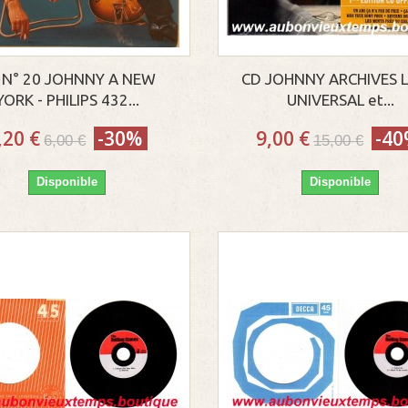
 N° 20 JOHNNY A NEW
CD JOHNNY ARCHIVES LI
YORK - PHILIPS 432...
UNIVERSAL et...
,20 €
-30%
9,00 €
-4
6,00 €
15,00 €
Disponible
Disponible