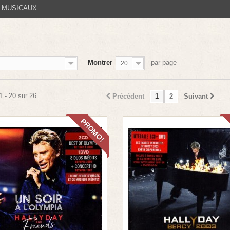
 MUSICAUX
Montrer
par page
20
1 - 20 sur 26.
Précédent
1
2
Suivant
PROMO!