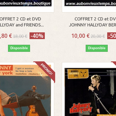
OFFRET 2 CD et DVD
COFFRET 2 CD et D
LLYDAY and FRIENDS...
JOHNNY HALLYDAY BERC
,80 €
-40%
10,00 €
-5
18,00 €
20,00 €
Disponible
Disponible
PROMO!