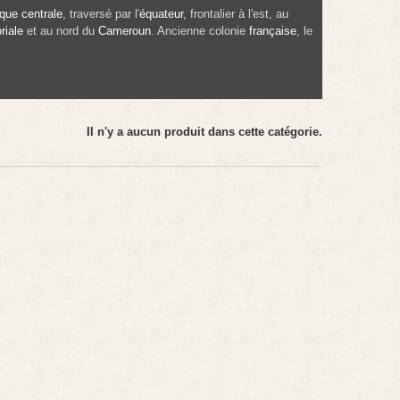
ique centrale
, traversé par l'
équateur
, frontalier à l'est, au
riale
et au nord du
Cameroun
. Ancienne colonie
française
, le
Il n'y a aucun produit dans cette catégorie.