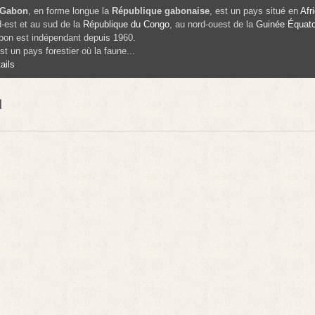
Gabon
, en forme longue la
République gabonaise
, est un pays situé en
Afr
-est et au sud de la
République du Congo
, au nord-ouest de la
Guinée Équato
on est indépendant depuis 1960.
st un pays forestier où la faune...
ails
N