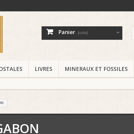
Panier
(vide)
OSTALES
LIVRES
MINERAUX ET FOSSILES
ON
GABON