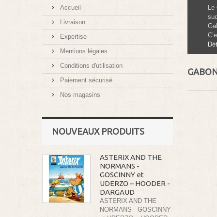
Accueil
Le
sud
Livraison
Gab
C’e
Expertise
Dét
Mentions légales
Conditions d'utilisation
GABO
Paiement sécurisé
Nos magasins
NOUVEAUX PRODUITS
ASTERIX AND THE
NORMANS -
GOSCINNY et
UDERZO – HOODER -
DARGAUD
ASTERIX AND THE
NORMANS - GOSCINNY