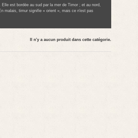
e. Elle est bordée au sud par la mer de Timor ; et au nord,
n malais, timur signifie « orient », mais ce n'est pas
Il n'y a aucun produit dans cette catégorie.