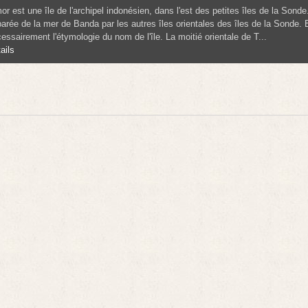
or est une île de l'archipel indonésien, dans l'est des petites îles de la Sond
arée de la mer de Banda par les autres îles orientales des îles de la Sonde. E
essairement l'étymologie du nom de l'île. La moitié orientale de T...
ails
R