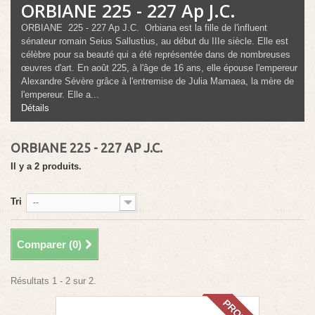
ORBIANE 225 - 227 Ap J.C.
ORBIANE 225 - 227 Ap J.C. Orbiana est la fille de l'influent
sénateur romain Seius Sallustius, au début du IIIe siècle. Elle est
célèbre pour sa beauté qui a été représentée dans de nombreuses
œuvres d'art. En août 225, à l'âge de 16 ans, elle épouse l'empereur
Alexandre Sévère grâce à l'entremise de Julia Mamaea, la mère de
l'empereur. Elle a...
Détails
ORBIANE 225 - 227 AP J.C.
Il y a 2 produits.
Tri
--
Comparer (
0
)
Résultats 1 - 2 sur 2.