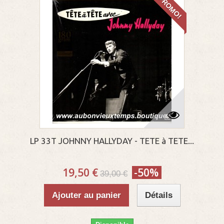
PROMO!
LP 33T JOHNNY HALLYDAY - TETE à TETE...
19,50 €
-50%
39,00 €
Ajouter au panier
Détails