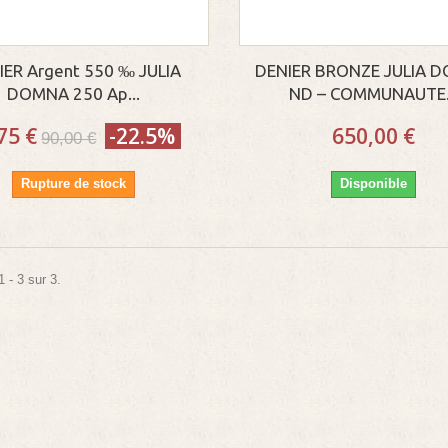
IER Argent 550 ‰ JULIA
DENIER BRONZE JULIA 
DOMNA 250 Ap...
ND – COMMUNAUTE.
75 €
-22.5%
650,00 €
90,00 €
Rupture de stock
Disponible
 - 3 sur 3.