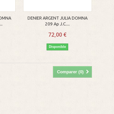
DOMNA
DENIER ARGENT JULIA DOMNA
..
209 Ap J.C....
72,00 €
Disponible
Comparer (
0
)