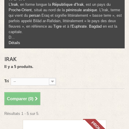
L’
Irak
, en forme longue la
République d'Irak
, est un pays du
Proche-Orient
, situé au nord de la
péninsule arabique
. L’
Irak
, terme
qui vient du
persan
Eraq
et signifie littéralement « basse terre », est
parfois appelé
Bilād ar-Rafidain
, littéralement « le pays des deux
fleuves », en référence au
Tigre
et à l'
Euphrate
.
Bagdad
en est la
capitale.
D...
Détails
IRAK
Il y a 5 produits.
Tri
--
Comparer (
0
)
Résultats 1 - 5 sur 5.
PROMO!