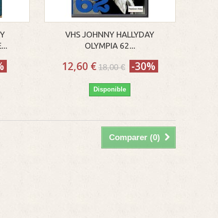
NY
VHS JOHNNY HALLYDAY
..
OLYMPIA 62...
%
12,60 €
-30%
18,00 €
Disponible
Comparer (
0
)