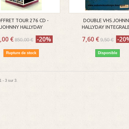
FFRET TOUR 276 CD -
DOUBLE VHS JOHN
JOHNNY HALLYDAY
HALLYDAY INTEGRALE.
,00 €
-20%
7,60 €
-20
850,00 €
9,50 €
Rupture de stock
Disponible
 - 3 sur 3.