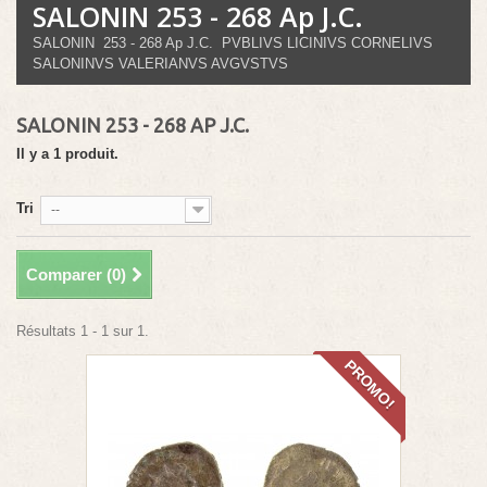
SALONIN 253 - 268 Ap J.C.
SALONIN 253 - 268 Ap J.C. PVBLIVS LICINIVS CORNELIVS
SALONINVS VALERIANVS AVGVSTVS
SALONIN 253 - 268 AP J.C.
Il y a 1 produit.
Tri
--
Comparer (
0
)
Résultats 1 - 1 sur 1.
PROMO!