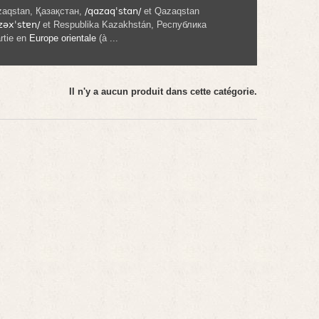
aqstan
,
Қазақстан
,
/qɑzɑqˈstɑn/
et
Qazaqstan
zəxˈstɐn/
et
Respublika Kazakhstán
,
Республика
rtie en
Europe orientale
(à ...
Il n'y a aucun produit dans cette catégorie.