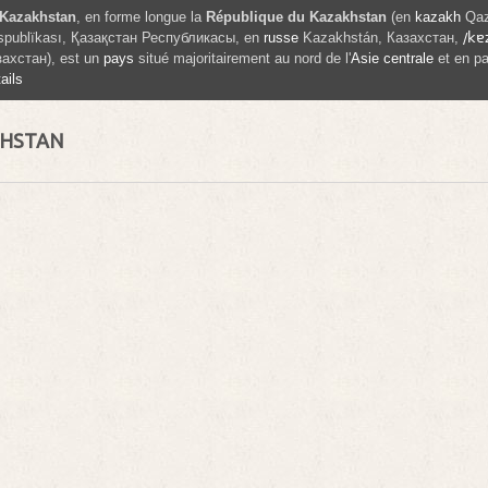
Kazakhstan
, en forme longue la
République du Kazakhstan
(en
kazakh
Qaz
publïkası
,
Қазақстан Республикасы
, en
russe
Kazakhstán
,
Казахстан
,
/kɐ
захстан
), est un
pays
situé majoritairement au nord de l'
Asie centrale
et en pa
ails
KHSTAN