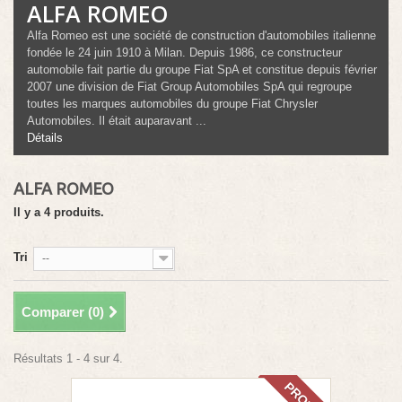
ALFA ROMEO
Alfa Romeo est une société de construction d'automobiles italienne
fondée le 24 juin 1910 à Milan. Depuis 1986, ce constructeur
automobile fait partie du groupe Fiat SpA et constitue depuis février
2007 une division de Fiat Group Automobiles SpA qui regroupe
toutes les marques automobiles du groupe Fiat Chrysler
Automobiles. Il était auparavant ...
Détails
ALFA ROMEO
Il y a 4 produits.
Tri
--
Comparer (
0
)
Résultats 1 - 4 sur 4.