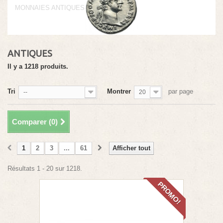
MONNAIES ANTIQUES
ANTIQUES
Il y a 1218 produits.
Tri
Montrer
par page
--
20
Comparer (
0
)
1
2
3
...
61
Afficher tout
Résultats 1 - 20 sur 1218.
PROMO!