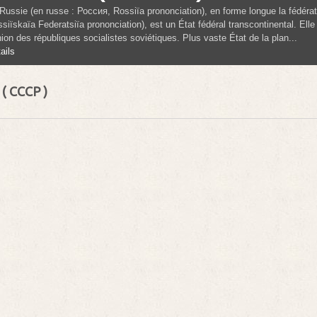
Russie (en russe : Россия, Rossiïa prononciation), en forme longue la fédé
siïskaïa Federatsiïa prononciation), est un État fédéral transcontinental. Elle e
nion des républiques socialistes soviétiques. Plus vaste État de la plan...
ails
 ( CCCP )