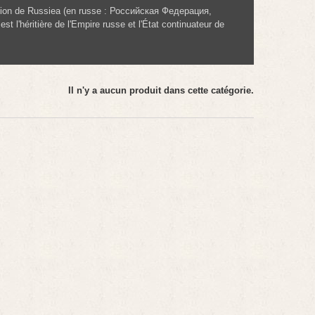
ration de Russiea (en russe : Российская Федерация,
st l'héritière de l'Empire russe et l'État continuateur de
Il n'y a aucun produit dans cette catégorie.