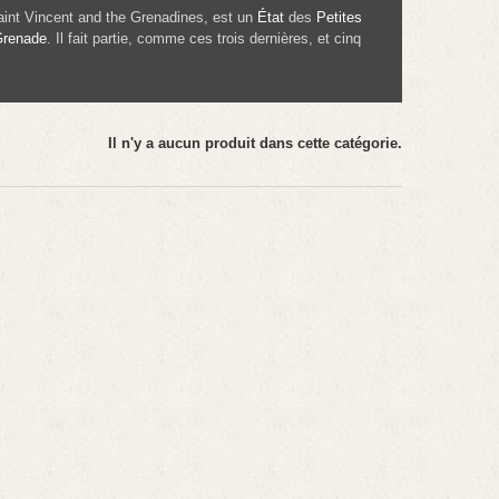
aint Vincent and the Grenadines
, est un
État
des
Petites
renade
. Il fait partie, comme ces trois dernières, et cinq
Il n'y a aucun produit dans cette catégorie.