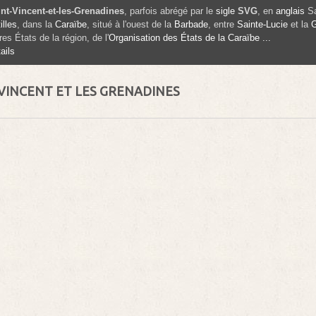
nt-Vincent-et-les-Grenadines
, parfois abrégé par le
sigle
SVG
, en
anglais
S
illes
, dans la
Caraïbe
, situé à l'ouest de la
Barbade
, entre
Sainte-Lucie
et la
G
res États de la région, de l'
Organisation des États de la Caraïbe ...
ails
 VINCENT ET LES GRENADINES