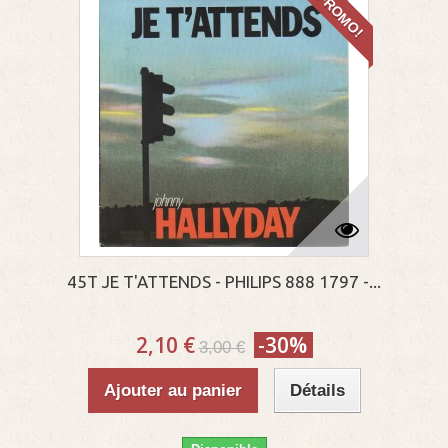
PROMO!
45T JE T'ATTENDS - PHILIPS 888 1797 -...
2,10 €
-30%
3,00 €
Ajouter au panier
Détails