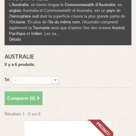
L'
Australie
, en forme longue le
Commonwealth d'Australie
, en
anglais
Australia
et
Commonwealth of Australia
, est un
pays
de
l'
hémisphère sud
dont la superficie couvre la plus grande partie de
l'
Océanie
. En plus de l'
île du même nom
, l'Australie comprend
également la
Tasmanie
ainsi que d’autres îles des océans
Austral
,
Pacifique
et
Indien
. Les na...
Détails
AUSTRALIE
Il y a 6 produits.
Tri
--
Comparer (
0
)
Résultats 1 - 6 sur 6.
PROMO!