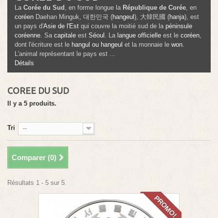
La
Corée du Sud
, en forme longue la
République de Corée
, en
coréen
Daehan Minguk
,
대한민국
(
hangeul
),
大韓民國
(
hanja
), est
un pays d'
Asie de l'Est
qui couvre la moitié sud de la
péninsule
coréenne
. Sa
capitale
est
Séoul
. La
langue officielle
est le
coréen
,
dont l'écriture est le
hangul ou hangeul
et la monnaie le
won
.
L'animal représentant le pays est ...
Détails
COREE DU SUD
Il y a 5 produits.
Tri
--
Comparer (
0
)
Résultats 1 - 5 sur 5.
PROMO!