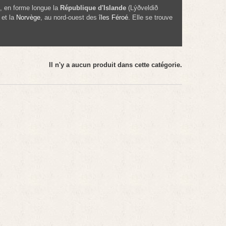
»), en forme longue la
République d'Islande
(
Lýðveldið
et la
Norvège
, au nord-ouest des
îles Féroé
. Elle se trouve
Il n'y a aucun produit dans cette catégorie.