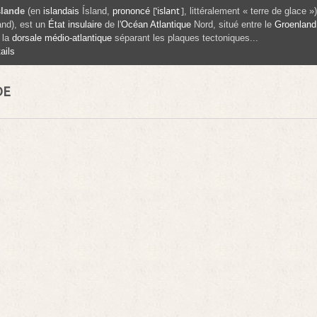
[
ˈ
i
s
l
a
n
t
]
slande
(en
islandais
Ísland
,
prononcé
, littéralement « terre de glace 
and
), est un
État insulaire
de l'
Océan Atlantique
Nord, situé entre le
Groenland
 la
dorsale médio-atlantique
séparant les plaques tectoniques...
ails
DE