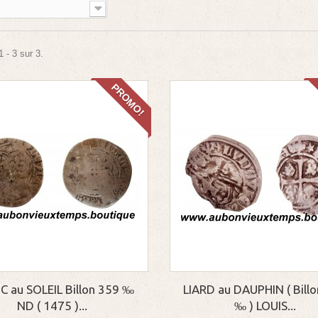
 - 3 sur 3.
PROMO!
C au SOLEIL Billon 359 ‰
LIARD au DAUPHIN ( Bill
ND ( 1475 )...
‰ ) LOUIS...