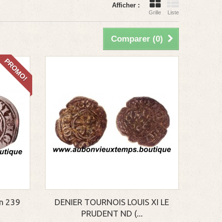
Afficher :
Grille
Liste
Comparer (
0
)
PROMO!
on 239
DENIER TOURNOIS LOUIS XI LE
PRUDENT ND (...