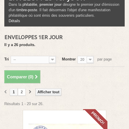
Dans la
philatélie
,
premier jour
désigne le premier jour d'émission
d'un
timbre-poste
. Il fait désormais l'objet d'une manifestation
philatélique où sont émis des souvenirs particuliers.
Détails
ENVELOPPES 1ER JOUR
Il y a 26 produits.
Tri
Montrer
par page
--
20
Comparer (
0
)
1
2
Afficher tout
Résultats 1 - 20 sur 26.
PROMO!