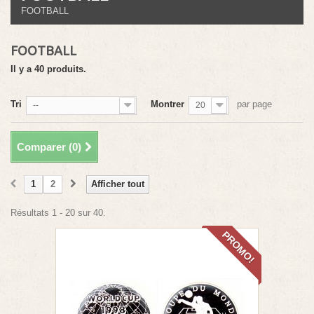
FOOTBALL
FOOTBALL
Il y a 40 produits.
Tri
Montrer
par page
--
20
Comparer (
0
)
1
2
Afficher tout
Résultats 1 - 20 sur 40.
PROMO!