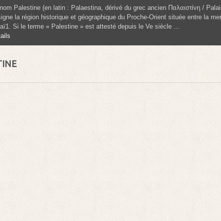
om Palestine (en latin : Palaestina, dérivé du grec ancien Παλαιστίνη / Palaistínê ; en arabe فلسطين / Falistī
igne la région historique et géographique du Proche-Orient située entre la mer
aï1. Si le terme « Palestine » est attesté depuis le Ve siècle ...
ails
TINE