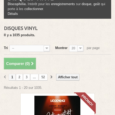
Discophilie.
Intérêt pour les
enregistrements
sur
disque
,
goût
qui
porte à les
collectionner
.
Détails
DISQUES VINYL
Il y a 1035 produits.
Tri
Montrer
par page
--
20
Comparer (
0
)
1
2
3
...
52
Afficher tout
Résultats 1 - 20 sur 1035.
PROMO!