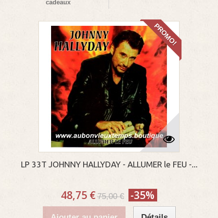
cadeaux
PROMO!
LP 33T JOHNNY HALLYDAY - ALLUMER le FEU -...
48,75 €
-35%
75,00 €
Ajouter au panier
Détails