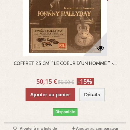
COFFRET 25 CM '' LE COEUR D'UN HOMME '' -...
50,15 €
-15%
59,00 €
Ajouter au panier
Détails
Disponible
Ajouter à ma liste de
Ajouter au comparateur