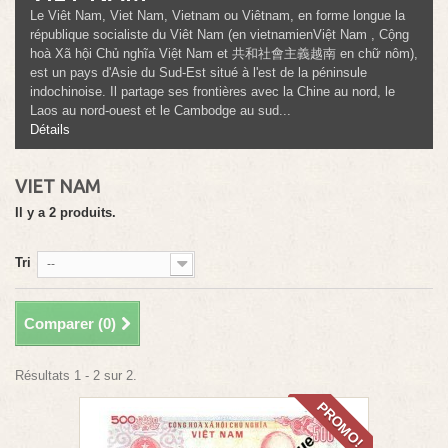
Le Viêt Nam, Viet Nam, Vietnam ou Viêtnam, en forme longue la
république socialiste du Viêt Nam (en vietnamienViệt Nam , Cộng
hoà Xã hội Chủ nghĩa Việt Nam et 共和社會主義越南 en chữ nôm),
est un pays d'Asie du Sud-Est situé à l'est de la péninsule
indochinoise. Il partage ses frontières avec la Chine au nord, le
Laos au nord-ouest et le Cambodge au sud...
Détails
VIET NAM
Il y a 2 produits.
Tri
--
Comparer (
0
)
Résultats 1 - 2 sur 2.
PROMO!