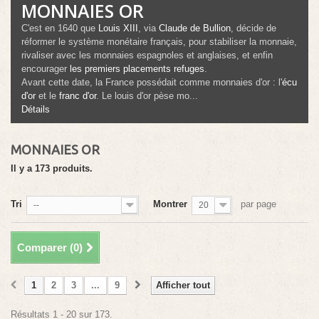
MONNAIES OR
C'est en 1640 que
Louis XIII
, via
Claude de Bullion
, décide de
réformer le système monétaire français, pour stabiliser la monnaie,
rivaliser avec les monnaies espagnoles et anglaises, et enfin
encourager
les premiers placements refuges
.
Avant cette date, la France possédait comme monnaies d'or : l'
écu
d'or
et le
franc d'or
. Le louis d'or pèse mo...
Détails
MONNAIES OR
Il y a 173 produits.
Tri
Montrer
par page
--
20
Comparer (
0
)
1
2
3
...
9
Afficher tout
Résultats 1 - 20 sur 173.