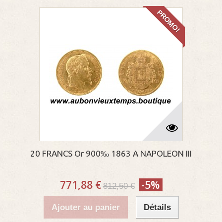
PROMO!
20 FRANCS Or 900‰ 1863 A NAPOLEON III
771,88 €
-5%
812,50 €
Ajouter au panier
Détails