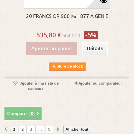
20 FRANCS OR 900 ‰ 1877 A GENIE
535,80 €
-5%
564,00 €
Ajouter au panier
Détails
Rupture de stock
Ajouter à ma liste de
Ajouter au comparateur
cadeaux
Comparer (
0
)
1
2
3
...
9
Afficher tout