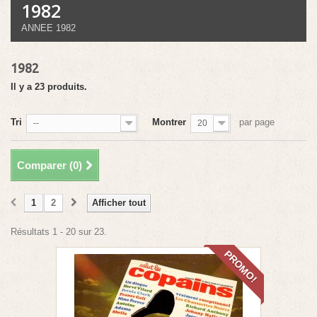
1982
ANNEE 1982
1982
Il y a 23 produits.
Tri
Montrer
par page
--
20
Comparer (
0
)
1
2
Afficher tout
Résultats 1 - 20 sur 23.
PROMO!