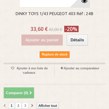
DINKY TOYS 1/43 PEUGEOT 403 Réf : 24B
33,60 €
-20%
42,00 €
Ajouter au panier
Détails
Rupture de stock
Ajouter à ma liste de
Ajouter au comparateur
cadeaux
Comparer (
0
)
1
2
3
Afficher tout