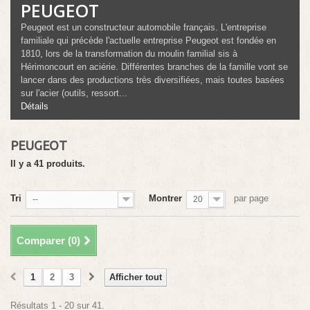
PEUGEOT
Peugeot est un constructeur automobile français. L'entreprise
familiale qui précède l'actuelle entreprise Peugeot est fondée en
1810, lors de la transformation du moulin familial sis à
Hérimoncourt en aciérie. Différentes branches de la famille vont se
lancer dans des productions très diversifiées, mais toutes basées
sur l'acier (outils, ressort...
Détails
PEUGEOT
Il y a 41 produits.
Tri
Montrer
par page
--
20
Comparer (
0
)
1
2
3
Afficher tout
Résultats 1 - 20 sur 41.