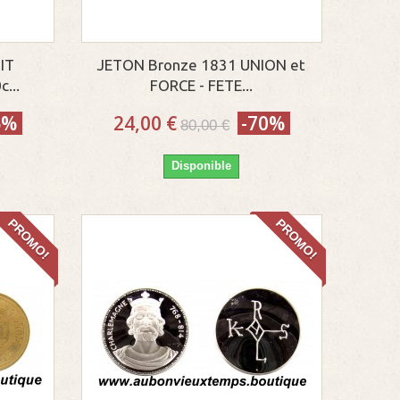
IT
JETON Bronze 1831 UNION et
...
FORCE - FETE...
5%
24,00 €
-70%
80,00 €
Disponible
PROMO!
PROMO!