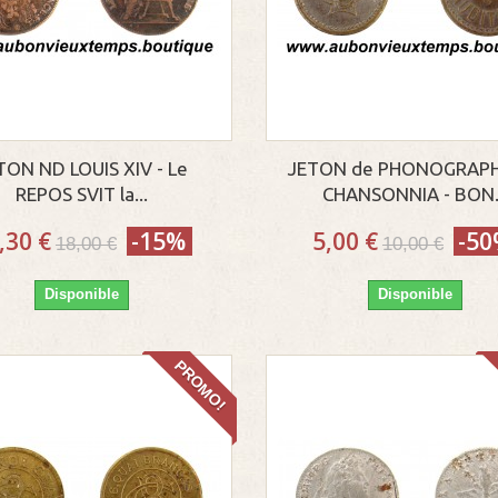
TON ND LOUIS XIV - Le
JETON de PHONOGRAP
REPOS SVIT la...
CHANSONNIA - BON.
,30 €
-15%
5,00 €
-5
18,00 €
10,00 €
Disponible
Disponible
PROMO!