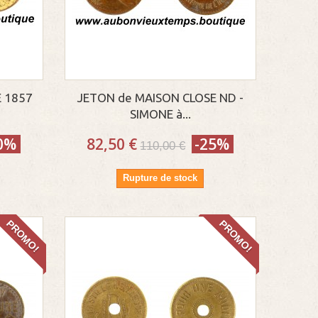
 1857
JETON de MAISON CLOSE ND -
SIMONE à...
0%
82,50 €
-25%
110,00 €
Rupture de stock
PROMO!
PROMO!