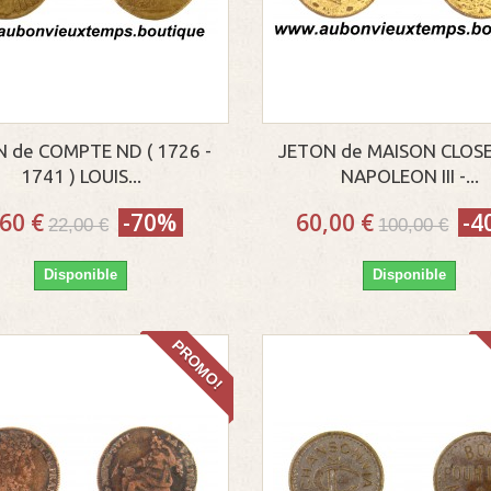
 de COMPTE ND ( 1726 -
JETON de MAISON CLOSE
1741 ) LOUIS...
NAPOLEON III -...
,60 €
-70%
60,00 €
-4
22,00 €
100,00 €
Disponible
Disponible
PROMO!