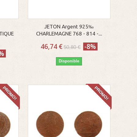
JETON Argent 925‰
TIQUE
CHARLEMAGNE 768 - 814 -...
46,74 €
-8%
50,80 €
0%
Disponible
PROMO!
PROMO!