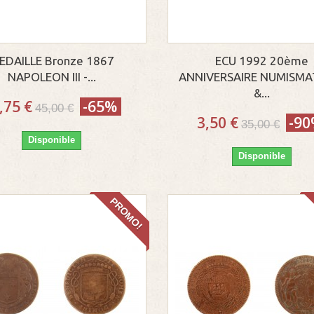
EDAILLE Bronze 1867
ECU 1992 20ème
NAPOLEON III -...
ANNIVERSAIRE NUMISMA
&...
,75 €
-65%
45,00 €
3,50 €
-9
35,00 €
Disponible
Disponible
PROMO!