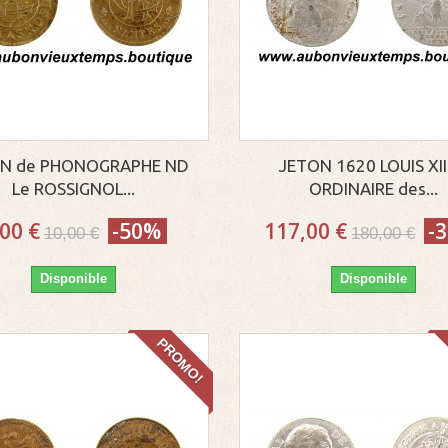
N de PHONOGRAPHE ND
JETON 1620 LOUIS XIII
Le ROSSIGNOL...
ORDINAIRE des...
,00 €
-50%
117,00 €
-
10,00 €
180,00 €
Disponible
Disponible
PROMO!