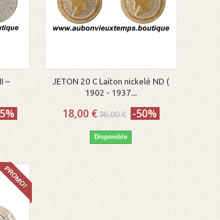
I –
JETON 20 C Laiton nickelé ND (
1902 - 1937...
35%
18,00 €
-50%
36,00 €
Disponible
PROMO!