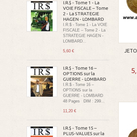
I.R.$ - Tome 1 - La
VOIE FISCALE – Tome
2 - La STRATEGIE
HAGEN - LOMBARD
I.R.$ - Tome 1 - La VOIE
FISCALE – Tome 2 - La
STRATEGIE HAGEN -
LOMBARD...
JETO
5,60 €
I.R.$ - Tome 16 –
5
OPTIONS sur la
GUERRE - LOMBARD
I.R.$ - Tome 16 –
OPTIONS sur la
GUERRE - LOMBARD
48 Pages DIM : 299...
11,20 €
I.R.$ - Tome 15 –
PLUS-VALUES sur la