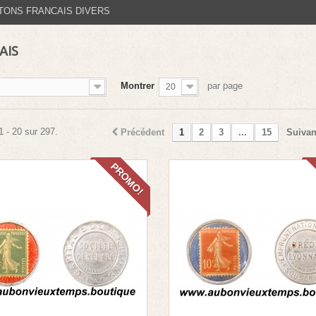
TONS FRANCAIS DIVERS
AIS
Montrer
par page
20
1 - 20 sur 297.
Précédent
1
2
3
...
15
Suivan
PROMO!