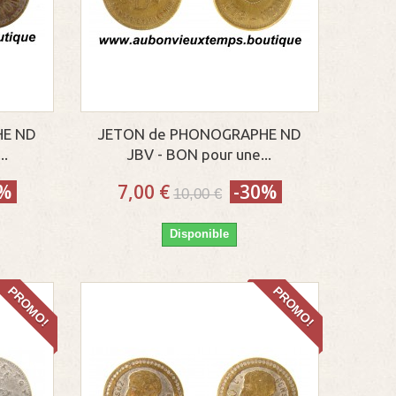
HE ND
JETON de PHONOGRAPHE ND
..
JBV - BON pour une...
0%
7,00 €
-30%
10,00 €
Disponible
PROMO!
PROMO!