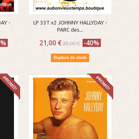
AY -
LP 33T x2 JOHNNY HALLYDAY -
PARC des...
5%
21,00 €
-40%
35,00 €
Rupture de stock
PROMO!
PROMO!