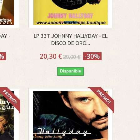
AY -
LP 33T JOHNNY HALLYDAY - EL
DISCO DE ORO...
0%
20,30 €
-30%
29,00 €
Disponible
PROMO!
PROMO!