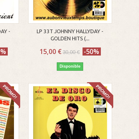
AY -
LP 33T JOHNNY HALLYDAY -
GOLDEN HITS (...
0%
15,00 €
-50%
30,00 €
Disponible
PROMO!
PROMO!