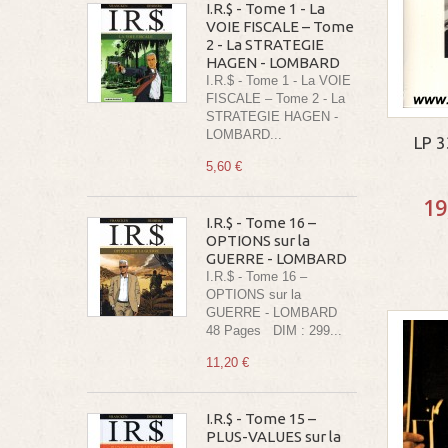
I.R.$ - Tome 1 - La
VOIE FISCALE – Tome
2 - La STRATEGIE
HAGEN - LOMBARD
I.R.$ - Tome 1 - La VOIE
FISCALE – Tome 2 - La
STRATEGIE HAGEN -
LOMBARD...
LP 
5,60 €
19
I.R.$ - Tome 16 –
OPTIONS sur la
GUERRE - LOMBARD
I.R.$ - Tome 16 –
OPTIONS sur la
GUERRE - LOMBARD
48 Pages DIM : 299...
11,20 €
I.R.$ - Tome 15 –
PLUS-VALUES sur la