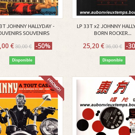
33T JOHNNY HALLYDAY -
LP 33T x2 JOHNNY HALL
OUVENIRS SOUVENIRS
BORN ROCKER...
,00 €
-50%
25,20 €
-3
30,00 €
36,00 €
Disponible
Disponible
PROMO!