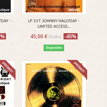
YDAY -
LP 33T JOHNNY HALLYDAY -
LIMITED ACCESS...
0%
45,00 €
-40%
75,00 €
Disponible
PROMO!
PROMO!