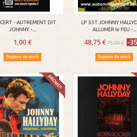
CERT - AUTREMENT DIT
LP 33T JOHNNY HALLYD
JOHNNY -...
ALLUMER le FEU -...
1,00 €
48,75 €
-3
75,00 €
Rupture de stock
Rupture de stock
PROMO!