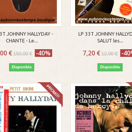
33T JOHNNY HALLYDAY -
LP 33T JOHNNY HALLYD
CHANTE - Le...
SALUT les...
,00 €
-40%
7,20 €
-4
150,00 €
12,00 €
Disponible
Disponible
PROMO!