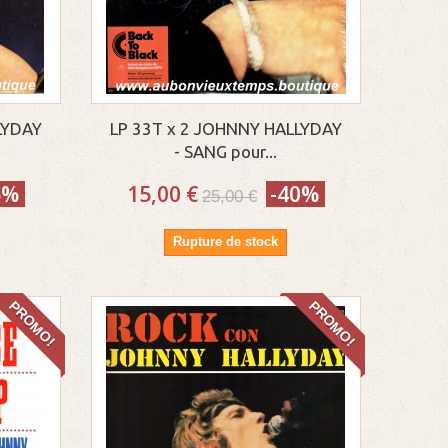
LYDAY
LP 33T x 2 JOHNNY HALLYDAY
- SANG pour...
5%
15,00 €
-40%
25,00 €
Rupture de stock
PROMO!
PROMO!