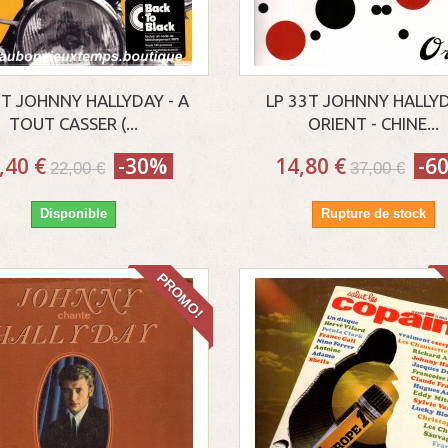
3T JOHNNY HALLYDAY - A
LP 33T JOHNNY HALLYD
TOUT CASSER (...
ORIENT - CHINE...
,40 €
-30%
14,80 €
-6
22,00 €
37,00 €
Disponible
Rupture de stock
PROMO!