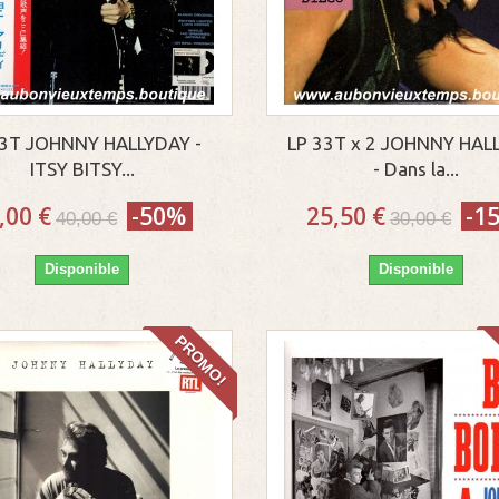
33T JOHNNY HALLYDAY -
LP 33T x 2 JOHNNY HAL
ITSY BITSY...
- Dans la...
,00 €
-50%
25,50 €
-1
40,00 €
30,00 €
Disponible
Disponible
PROMO!