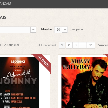
ANCAIS
AIS
Montrer
par page
20
1 - 20 sur 409.
Précédent
1
2
3
...
21
Suivan
PROMO!