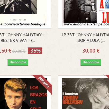
33T JOHNNY HALLYDAY -
LP 33T JOHNNY HALLYDA
RESTER VIVANT (...
BOP A LULA (...
,50 €
-35%
30,00 €
30,00 €
Disponible
Disponible
PROMO!