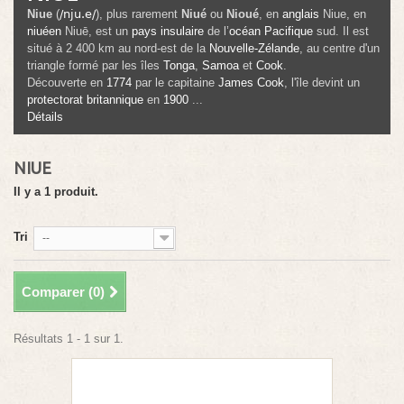
Niue
(
/nju.e/
), plus rarement
Niué
ou
Nioué
, en
anglais
Niue
, en
niuéen
Niuē
, est un
pays insulaire
de l’
océan Pacifique
sud. Il est
situé à
2 400 km
au nord-est de la
Nouvelle-Zélande
, au centre d'un
triangle formé par les îles
Tonga
,
Samoa
et
Cook
.
Découverte en
1774
par le capitaine
James Cook
, l'île devint un
protectorat
britannique
en
1900
...
Détails
NIUE
Il y a 1 produit.
Tri
--
Comparer (
0
)
Résultats 1 - 1 sur 1.