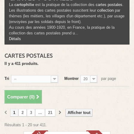
La
cartophilie
est la pratique de la collection des
cartes postales
.
Les illustrations des cartes postales suscitent leur
collection
par
thèmes (les métiers, les villages d'un département etc.), par usage
(envoyées par les soldats depuis le front).
Au cours des années 1900-1920, en France, la pratique de la
collection des cartes postales prend u...
Détails
CARTES POSTALES
Il y a 411 produits.
Tri
Montrer
par page
--
20
Comparer (
0
)
1
2
3
...
21
Afficher tout
Résultats 1 - 20 sur 411.