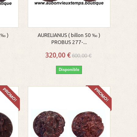
 ‰ )
AURELIANUS ( billon 50 ‰ )
PROBUS 277-...
320,00 €
600,00 €
Disponible
PROMO!
PROMO!