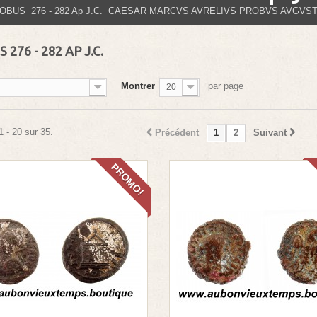
OBUS 276 - 282 Ap J.C. CAESAR MARCVS AVRELIVS PROBVS AVGVS
 276 - 282 AP J.C.
Montrer
par page
20
1 - 20 sur 35.
Précédent
1
2
Suivant
PROMO!