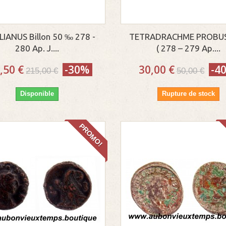
IANUS Billon 50 ‰ 278 -
TETRADRACHME PROBUS
280 Ap. J....
( 278 – 279 Ap....
,50 €
-30%
30,00 €
-4
215,00 €
50,00 €
Disponible
Rupture de stock
PROMO!