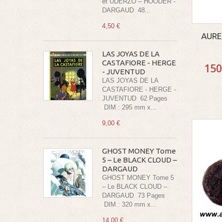
et UDERZO – HOODER -
DARGAUD 48...
4,50 €
AUREL
LAS JOYAS DE LA
CASTAFIORE - HERGE
150
- JUVENTUD
LAS JOYAS DE LA
CASTAFIORE - HERGE -
JUVENTUD 62 Pages
DIM : 295 mm x...
9,00 €
GHOST MONEY Tome
5 – Le BLACK CLOUD –
DARGAUD
GHOST MONEY Tome 5
– Le BLACK CLOUD –
DARGAUD 73 Pages
DIM : 320 mm x...
14,00 €