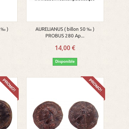
 ‰ )
AURELIANUS ( billon 50 ‰ )
PROBUS 280 Ap...
14,00 €
Disponible
PROMO!
PROMO!