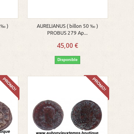
 ‰ )
AURELIANUS ( billon 50 ‰ )
PROBUS 279 Ap...
45,00 €
Disponible
PROMO!
PROMO!