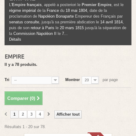
L'
Empire français
, appelé a posteriori le
Premier Empire
, est le
régime impérial
de la
France
du
18
mai
1804
, date de la
proclamation de
Napoléon Bonaparte
Empereur des Français
par
senatus consulte
, jusqu'à sa première abdication le
14
avril
1814
,
puis de son
retour à Paris
le
20
mars
1815
jusqu'à la séparation de
la
Commission Napoléon II
le
7...
Détails
EMPIRE
Il y a 78 produits.
Tri
Montrer
par page
--
20
Comparer (
0
)
1
2
3
4
Afficher tout
Résultats 1 - 20 sur 78.