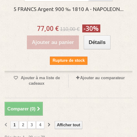
5 FRANCS Argent 900 ‰ 1810 A - NAPOLEON...
77,00 €
-30%
110,00 €
Ajouter au panier
Détails
Rupture de stock
Ajouter à ma liste de
Ajouter au comparateur
cadeaux
Comparer (
0
)
1
2
3
4
Afficher tout