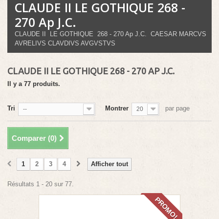
CLAUDE II LE GOTHIQUE 268 -
270 Ap J.C.
CLAUDE II LE GOTHIQUE 268 - 270 Ap J.C. CAESAR MARCVS
AVRELIVS CLAVDIVS AVGVSTVS
CLAUDE II LE GOTHIQUE 268 - 270 AP J.C.
Il y a 77 produits.
Tri
Montrer
par page
--
20
Comparer (
0
)
1
2
3
4
Afficher tout
Résultats 1 - 20 sur 77.
PROMO!