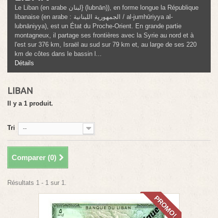
Le Liban (en arabe لبنان} (lubnān)), en forme longue la République
libanaise (en arabe : الجمهورية اللبنانية / al-jumhūriyya al-
lubnāniyya), est un État du Proche-Orient. En grande partie
montagneux, il partage ses frontières avec la Syrie au nord et à
l'est sur 376 km, Israël au sud sur 79 km et, au large de ses 220
km de côtes dans le bassin l...
Détails
LIBAN
Il y a 1 produit.
Tri
--
Comparer (
0
)
Résultats 1 - 1 sur 1.
PROMO!