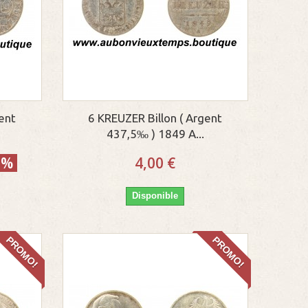
gent
6 KREUZER Billon ( Argent
437,5‰ ) 1849 A...
0%
4,00 €
Disponible
PROMO!
PROMO!