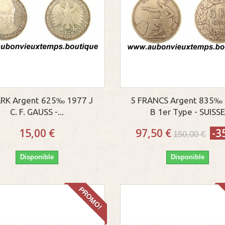
RK Argent 625‰ 1977 J
5 FRANCS Argent 835‰
C. F. GAUSS -...
B 1er Type - SUISS
15,00 €
97,50 €
-3
150,00 €
Disponible
Disponible
PROMO!