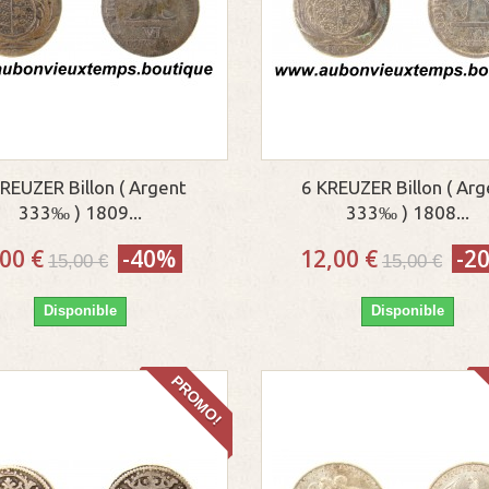
REUZER Billon ( Argent
6 KREUZER Billon ( Ar
333‰ ) 1809...
333‰ ) 1808...
,00 €
-40%
12,00 €
-2
15,00 €
15,00 €
Disponible
Disponible
PROMO!