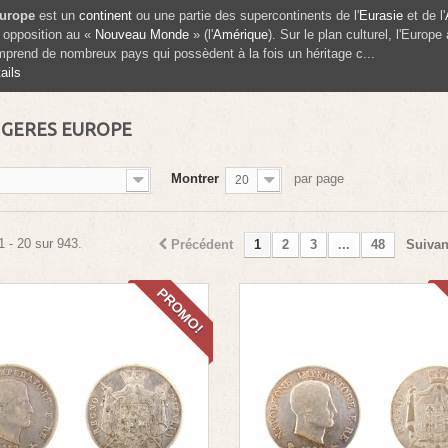
urope
est un
continent
ou une partie des supercontinents de l'
Eurasie
et de l'
 opposition au «
Nouveau Monde
» (l'
Amérique
). Sur le plan culturel, l'Europ
prend de nombreux pays qui possèdent à la fois un héritage c...
ails
GERES EUROPE
Montrer
par page
20
1 - 20 sur 943.
Précédent
1
2
3
...
48
Suivan
PROMO!