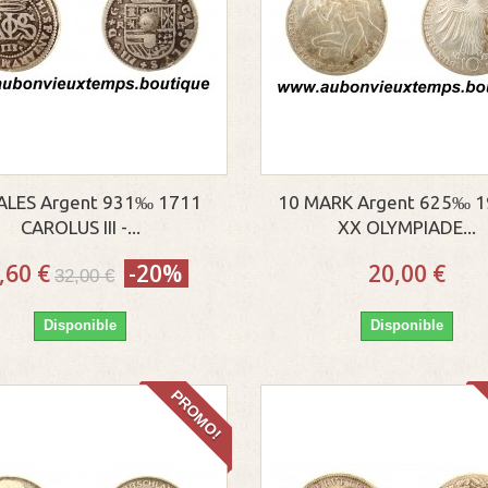
ALES Argent 931‰ 1711
10 MARK Argent 625‰ 1
CAROLUS III -...
XX OLYMPIADE...
,60 €
-20%
20,00 €
32,00 €
Disponible
Disponible
PROMO!