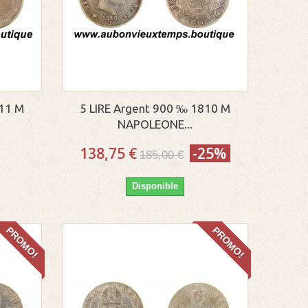
811 M
5 LIRE Argent 900 ‰ 1810 M
NAPOLEONE...
138,75 €
-25%
185,00 €
Disponible
PROMO!
PROMO!