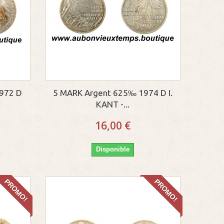
972 D
5 MARK Argent 625‰ 1974 D I.
KANT -...
16,00 €
Disponible
PROMO!
PROMO!