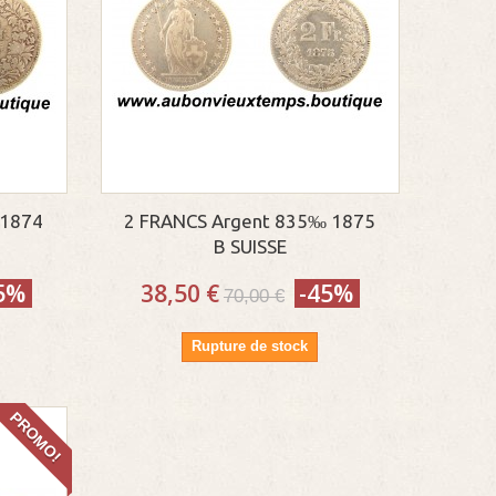
 1874
2 FRANCS Argent 835‰ 1875
E
B SUISSE
5%
38,50 €
-45%
70,00 €
Rupture de stock
PROMO!