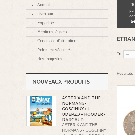
Accueil
L'
E
par
Livraison
com
Dét
Expertise
Mentions légales
ETRAN
Conditions d'utilisation
Paiement sécurisé
Tri
--
Nos magasins
Résultats 
NOUVEAUX PRODUITS
ASTERIX AND THE
NORMANS -
GOSCINNY et
UDERZO – HOODER -
DARGAUD
ASTERIX AND THE
NORMANS - GOSCINNY