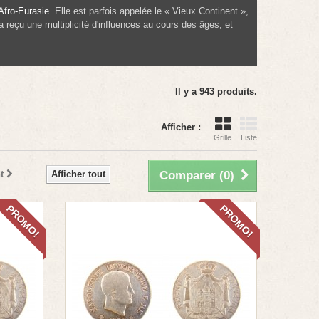
Afro-Eurasie
. Elle est parfois appelée le « Vieux Continent »,
e a reçu une multiplicité d'influences au cours des âges, et
Il y a 943 produits.
Afficher :
Grille
Liste
t
Afficher tout
Comparer (
0
)
PROMO!
PROMO!