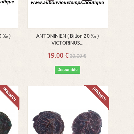
0 ‰ )
ANTONINIEN ( Billon 20 ‰ )
VICTORINUS...
19,00 €
30,00 €
Disponible
PROMO!
PROMO!