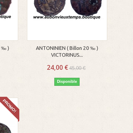
 ‰ )
ANTONINIEN ( Billon 20 ‰ )
VICTORINUS...
24,00 €
45,00 €
Disponible
PROMO!