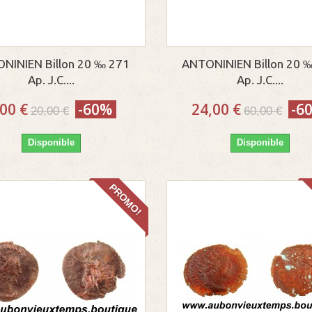
NINIEN Billon 20 ‰ 271
ANTONINIEN Billon 20 
Ap. J.C....
Ap. J.C....
,00 €
-60%
24,00 €
-6
20,00 €
60,00 €
Disponible
Disponible
PROMO!