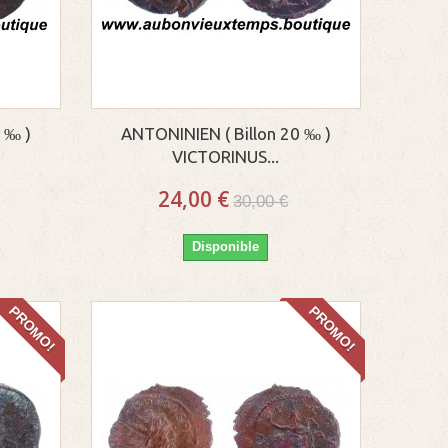
 ‰ )
ANTONINIEN ( Billon 20 ‰ )
VICTORINUS...
24,00 €
30,00 €
Disponible
PROMO!
PROMO!