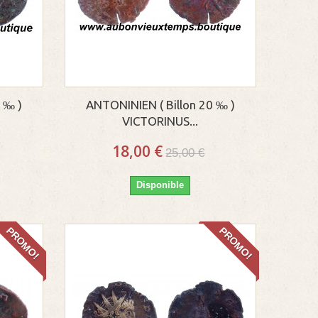
 ‰ )
ANTONINIEN ( Billon 20 ‰ )
VICTORINUS...
18,00 €
25,00 €
Disponible
PROMO!
PROMO!