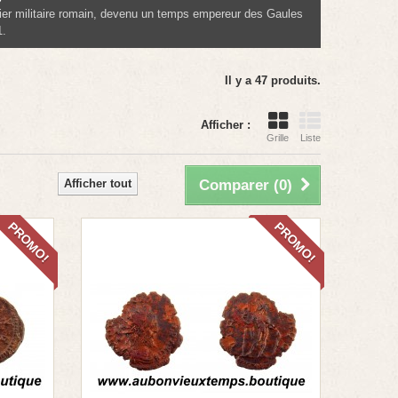
 militaire romain, devenu un temps empereur des Gaules
1.
Il y a 47 produits.
Afficher :
Grille
Liste
Afficher tout
Comparer (
0
)
PROMO!
PROMO!