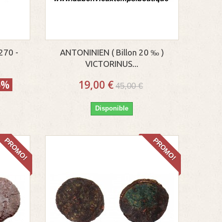
270 -
ANTONINIEN ( Billon 20 ‰ )
VICTORINUS...
5%
19,00 €
45,00 €
Disponible
PROMO!
PROMO!