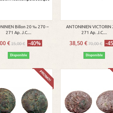
INIEN Billon 20 ‰ 270 –
ANTONINIEN VICTORIN 
271 Ap. J.C....
271 Ap. J.C....
,00 €
-40%
38,50 €
-4
15,00 €
70,00 €
Disponible
Disponible
PROMO!