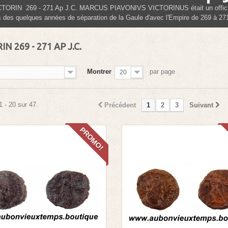
CTORIN 269 - 271 Ap J.C. MARCUS PIAVONIVS VICTORINUS était un officier
s des quelques années de séparation de la Gaule d'avec l'Empire de 269 à 27
N 269 - 271 AP J.C.
Montrer
par page
20
1 - 20 sur 47.
Précédent
1
2
3
Suivant
PROMO!