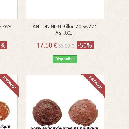
‰ 269
ANTONINIEN Billon 20 ‰ 271
Ap. J.C....
0%
17,50 €
-50%
35,00 €
Disponible
PROMO!
PROMO!