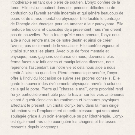
lithothérapie en tant que pierre de soutien. L'onyx confère de la
force. Elle est un soutient dans des périodes difficiles ou de
confusion ou l'avenir semble incertain et qui génère beaucoup de
peurs et de stress mental ou physique. Elle facilite le centrage
de l'énergie des énergies pour les amener à leur paroxysme. Elle
renforce les dons et capacités déjà présentent mais n'en créent
pas de nouvelles. Par la force qu'elle nous procure, l'onyx nous
aide à nous rendre maître de notre destin et ainsi de créer
l'avenir, pas seulement de le visualiser. Elle confère vigueur et
vitalité sur tous les plans. Avec plus de force mentale et
physique, nous gagnons confiance en nous, devenons plus
ferme faces aux influences et manipulations diverses, nous
reprenons l'ascendant sur notre vie et cela nous aide à nous
sentir à l'aise au quotidien. Pierre chamanique secrète, l'onyx
offre à l'individu l'occasion de suivre ses propres conseils. Elle
garde le souvenir des évènements physiques arrivés à celui ou
celle qui le porte. Pierre qui "chasse le mal", cette propriété rend
l'onyx particulièrement utile pour le travail sur les vies antérieures
visant à guérir d'anciens traumatismes et blessures physiques
affectant le présent. Un cristal d'onyx tenu dans la main dirige
l'attention vers l'emplacement de cette blessure, qui sera ainsi
soulagée grâce à un soin énergétique ou par lithothérapie. L'onyx
est également très utile pour guérir les chagrins et tristesses
ressentis depuis longtemps.