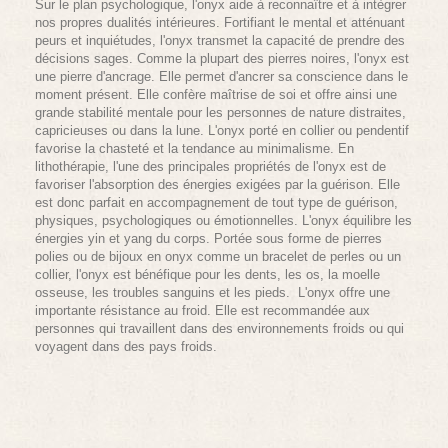
Sur le plan psychologique, l'onyx aide à reconnaître et à intègrer
nos propres dualités intérieures. Fortifiant le mental et atténuant
peurs et inquiétudes, l'onyx transmet la capacité de prendre des
décisions sages. Comme la plupart des pierres noires, l'onyx est
une pierre d'ancrage. Elle permet d'ancrer sa conscience dans le
moment présent. Elle confère maîtrise de soi et offre ainsi une
grande stabilité mentale pour les personnes de nature distraites,
capricieuses ou dans la lune. L'onyx porté en collier ou pendentif
favorise la chasteté et la tendance au minimalisme. En
lithothérapie, l'une des principales propriétés de l'onyx est de
favoriser l'absorption des énergies exigées par la guérison. Elle
est donc parfait en accompagnement de tout type de guérison,
physiques, psychologiques ou émotionnelles. L'onyx équilibre les
énergies yin et yang du corps. Portée sous forme de pierres
polies ou de bijoux en onyx comme un bracelet de perles ou un
collier, l'onyx est bénéfique pour les dents, les os, la moelle
osseuse, les troubles sanguins et les pieds. L'onyx offre une
importante résistance au froid. Elle est recommandée aux
personnes qui travaillent dans des environnements froids ou qui
voyagent dans des pays froids.