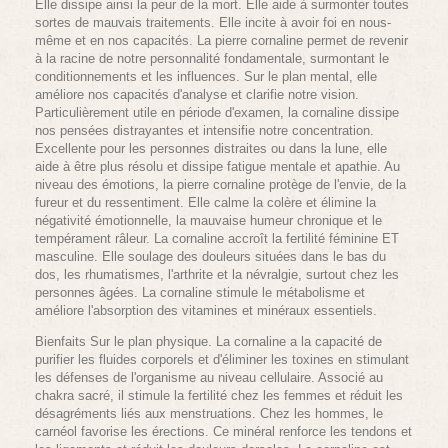
Elle dissipe ainsi la peur de la mort. Elle aide à surmonter toutes
sortes de mauvais traitements. Elle incite à avoir foi en nous-
même et en nos capacités. La pierre cornaline permet de revenir
à la racine de notre personnalité fondamentale, surmontant le
conditionnements et les influences. Sur le plan mental, elle
améliore nos capacités d'analyse et clarifie notre vision.
Particulièrement utile en période d'examen, la cornaline dissipe
nos pensées distrayantes et intensifie notre concentration.
Excellente pour les personnes distraites ou dans la lune, elle
aide à être plus résolu et dissipe fatigue mentale et apathie. Au
niveau des émotions, la pierre cornaline protège de l'envie, de la
fureur et du ressentiment. Elle calme la colère et élimine la
négativité émotionnelle, la mauvaise humeur chronique et le
tempérament râleur. La cornaline accroît la fertilité féminine ET
masculine. Elle soulage des douleurs situées dans le bas du
dos, les rhumatismes, l'arthrite et la névralgie, surtout chez les
personnes âgées. La cornaline stimule le métabolisme et
améliore l'absorption des vitamines et minéraux essentiels.
Bienfaits Sur le plan physique. La cornaline a la capacité de
purifier les fluides corporels et d'éliminer les toxines en stimulant
les défenses de l'organisme au niveau cellulaire. Associé au
chakra sacré, il stimule la fertilité chez les femmes et réduit les
désagréments liés aux menstruations. Chez les hommes, le
carnéol favorise les érections. Ce minéral renforce les tendons et