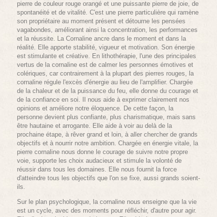
pierre de couleur rouge orangé et une puissante pierre de joie, de
spontanéité et de vitalité. C'est une pierre particulière qui ramène
son propriétaire au moment présent et détourne les pensées
vagabondes, améliorant ainsi la concentration, les performances
et la réussite. La Cornaline ancre dans le moment et dans la
réalité. Elle apporte stabilité, vigueur et motivation. Son énergie
est stimulante et créative. En lithothérapie, l'une des principales
vertus de la cornaline est de calmer les personnes émotives et
colériques, car contrairement à la plupart des pierres rouges, la
cornaline régule l'excès d'énergie au lieu de l'amplifier. Chargée
de la chaleur et de la puissance du feu, elle donne du courage et
de la confiance en soi. Il nous aide à exprimer clairement nos
opinions et améliore notre éloquence. De cette façon, la
personne devient plus confiante, plus charismatique, mais sans
être hautaine et arrogante. Elle aide à voir au delà de la
prochaine étape, à rêver grand et loin, à aller chercher de grands
objectifs et à nourrir notre ambition. Chargée en énergie vitale, la
pierre cornaline nous donne le courage de suivre notre propre
voie, supporte les choix audacieux et stimule la volonté de
réussir dans tous les domaines. Elle nous fournit la force
d'atteindre tous les objectifs que l'on se fixe, aussi grands soient-
ils.
Sur le plan psychologique, la cornaline nous enseigne que la vie
est un cycle, avec des moments pour réfléchir, d'autre pour agir.