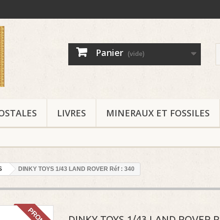
Panier
(vide)
OSTALES
LIVRES
MINERAUX ET FOSSILES
S
DINKY TOYS 1/43 LAND ROVER Réf : 340
PROMO!
DINKY TOYS 1/43 LAND ROVER Ré