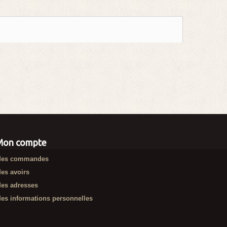
Mon compte
es commandes
es avoirs
es adresses
es informations personnelles