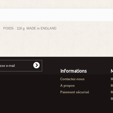
m POIDS : 118 g MADE in ENGLAND
Informations
Contactez-nous
M
A propos
M
Paiement sécurisé
M
M